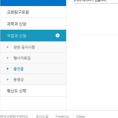
0
개의 데이타가 있습니다.
교회탐구포럼
과학과 신앙
직업과 신앙
관련 공지사항
행사자료집
출판물
동영상
평신도 신학
한국교회탐구센터는
|
오시는길
|
Contact us
|
Admin