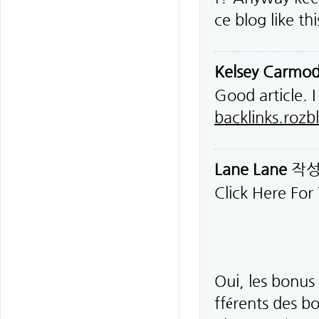
ce blog like t
Kelsey Carmo
Good article. I
backlinks.roz
Lane Lane
작
Click Here For
Oui, les bonus 
fférents des b