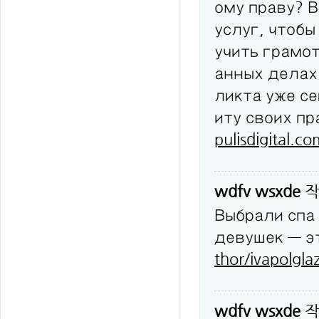
ому праву? 
услуг, чтобы
учить грамо
анных делах
ликта уже с
иту своих п
pulisdigital.c
wdfv wsxde
작
Выбрали спа
девушек — эт
thor/ivapolgla
wdfv wsxde
작