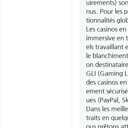
uirements) son
nus. Pour les p
tionnalités glo
Les casinos en
immersive en t
els travaillant
le blanchiment
on destinatai
GLI (Gaming La
des casinos en 
ement sécurisée
ues (PayPal, Sk
Dans les meill
traits en quel
ous prêtons a