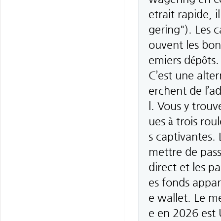
etrait rapide, 
gering"). Les 
ouvent les bon
emiers dépôts.
C’est une alte
erchent de l’ad
l. Vous y trou
ues à trois ro
s captivantes.
mettre de pass
direct et les p
es fonds appar
e wallet. Le me
e en 2026 est 