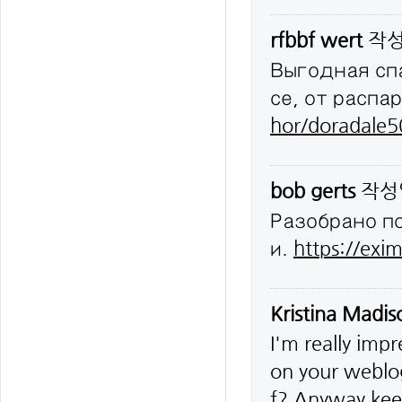
rfbbf wert
작
Выгодная сп
се, от распа
hor/doradale
bob gerts
작성
Разобрано п
и.
https://exim
Kristina Madi
I'm really impr
on your weblog
f? Anyway keep 