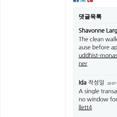
댓글목록
Shavonne Lar
The clean wall
ause before a
uddhist-monas
ner
Ida
작성일
26-07-
A single trans
no window for
llett4