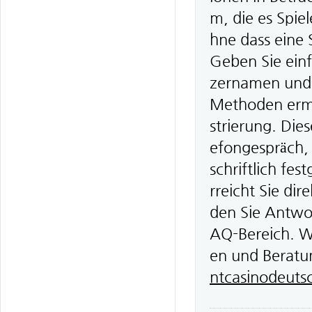
m, die es Spiel
hne dass eine
Geben Sie einf
zernamen und 
Methoden ermög
strierung. Die
efongespräch, 
schriftlich fe
rreicht Sie dir
den Sie Antwo
AQ-Bereich. Wi
en und Beratun
ntcasinodeuts