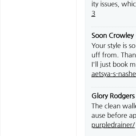
ity issues, whi
3
Soon Crowley
Your style is 
uff from. Than
I'll just book 
aetsya-s-nash
Glory Rodgers
The clean wall
ause before a
purpledrainer/