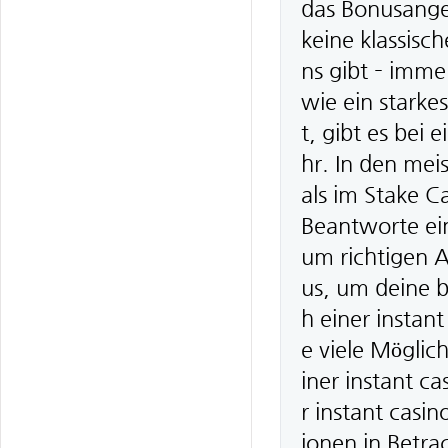
das Bonusangeb
keine klassisc
ns gibt – imme
wie ein stark
t, gibt es bei
hr. In den mei
als im Stake C
Beantworte ei
um richtigen A
us, um deine b
h einer instan
e viele Möglic
iner instant ca
r instant casin
ionen in Betrac