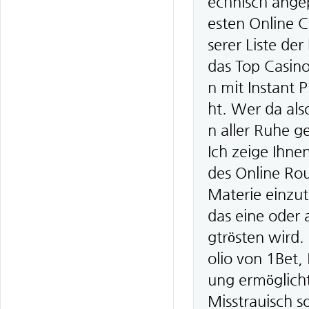
echnisch ange
esten Online 
serer Liste de
das Top Casino
n mit Instant 
ht. Wer da also
n aller Ruhe g
Ich zeige Ihne
des Online Rou
Materie einzut
das eine oder 
gtrösten wird.
olio von 1Bet, 
ung ermöglicht
Misstrauisch s