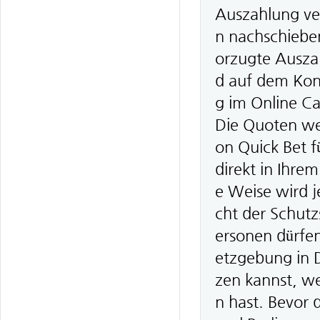
Auszahlung ver
n nachschieben
orzugte Ausza
d auf dem Kont
g im Online Ca
Die Quoten wer
on Quick Bet f
direkt in Ihre
e Weise wird j
cht der Schutz
ersonen dürfe
etzgebung in D
zen kannst, w
n hast. Bevor 