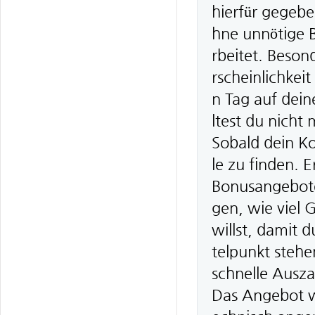
hierfür gegebe
hne unnötige Bü
rbeitet. Beson
rscheinlichkei
n Tag auf dei
ltest du nicht
Sobald dein Ko
le zu finden.
Bonusangebote 
gen, wie viel 
willst, damit 
telpunkt steh
schnelle Ausz
Das Angebot wi