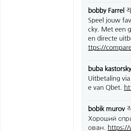
bobby Farrel
Speel jouw fav
cky. Met een 
en directe uitb
ttps://compar
buba kastorsk
Uitbetaling vi
e van Qbet.
ht
bobik murov
Хороший спр
ован.
https:/