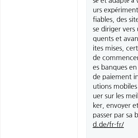
sé et adapté à
urs expérimenté
fiables, des si
se diriger vers
quents et avan
ites mises, ce
de commencer 
es banques en
de paiement in
utions mobiles
uer sur les mei
ker, envoyer et
passer par sa
d.de/fr-fr/