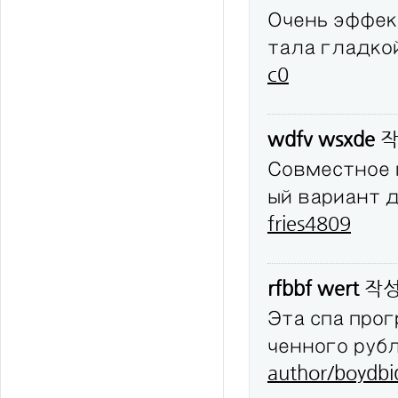
Очень эффек
тала гладко
c0
wdfv wsxde
작
Совместное 
ый вариант 
fries4809
rfbbf wert
작
Эта спа про
ченного руб
author/boydbi