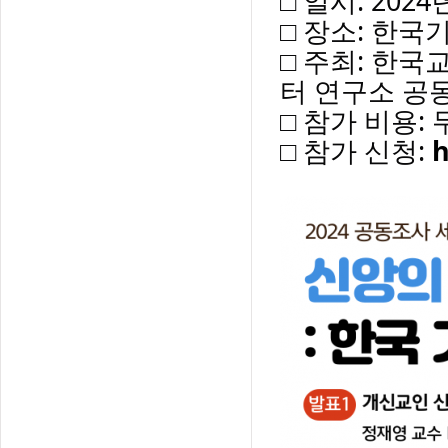
□ 일시: 202
□ 장소: 한국
□ 주최: 한
터 연구소 공
□ 참가 비용:
□ 참가 신청:
h