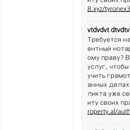
8.xyz/tyronex
vtdvdvt dtvdt
Требуется н
ентный нота
ому праву? 
услуг, чтобы
учить грамо
анных делах
ликта уже с
иту своих п
roperty.al/au