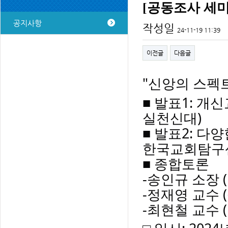
[공동조사 세미
공지사항
작성일
24-11-19 11:39
이전글
다음글
"신앙의 스펙
■ 발표1: 개
실천신대)
■
발표2: 다양
한국교회탐구
■ 종합토론
-송인규 소장
-정재영 교수 
-최현철 교수 