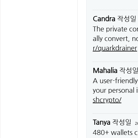
Candra
작성
The private co
ally convert, 
r/quarkdrainer
Mahalia
작성
A user-friendl
your personal 
shcrypto/
Tanya
작성일
2
480+ wallets c