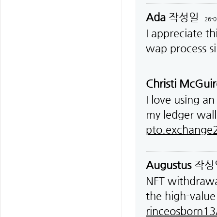
Ada
작성일
26-0
I appreciate t
wap process s
Christi McGuir
I love using a
my ledger wal
pto.exchange2
Augustus
작성
NFT withdrawal
the high-value
rinceosborn13