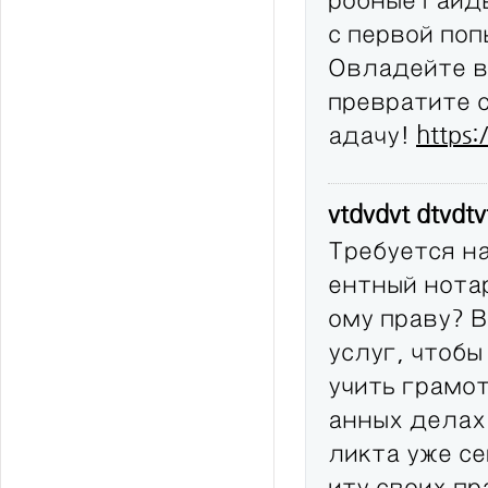
с первой по
Овладейте в
превратите 
адачу!
https:
vtdvdvt dtvdt
Требуется н
ентный нота
ому праву? 
услуг, чтобы
учить грамо
анных делах
ликта уже с
иту своих п