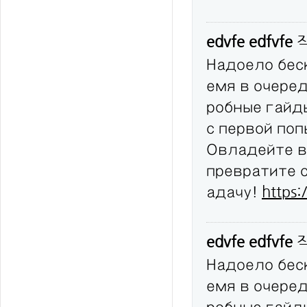
edvfe edfvfe
Надоело бес
емя в очере
робные гайд
с первой по
Овладейте в
превратите 
адачу!
https:
edvfe edfvfe
Надоело бес
емя в очере
робные гайд