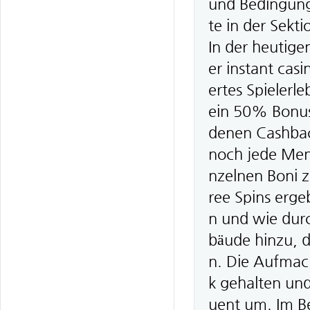
und Bedingunge
te in der Sek
In der heutige
er instant casi
ertes Spielerl
ein 50% Bonus 
denen Cashbac
noch jede Meng
nzelnen Boni 
ree Spins erge
n und wie dur
bäude hinzu, d
n. Die Aufmach
k gehalten un
uent um. Im B