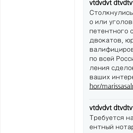
vtdvdvt dtvdt
Столкнулись
о или уголов
петентного 
двокатов, юр
валифициров
по всей Рос
ления сдело
ваших интер
hor/marissasa
vtdvdvt dtvdt
Требуется н
ентный нота