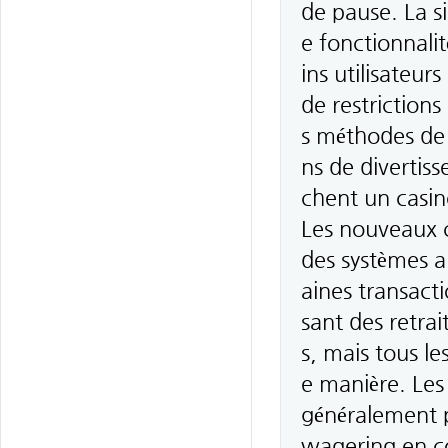
de pause. La si
e fonctionnalit
ins utilisateur
de restrictions
s méthodes de p
ns de divertis
chent un casino
Les nouveaux c
des systèmes a
aines transacti
sant des retrai
s, mais tous l
e manière. Les
généralement pl
wagering en co