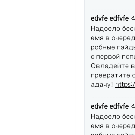
edvfe edfvfe
Надоело бес
емя в очере
робные гайд
с первой по
Овладейте в
превратите 
адачу!
https:
edvfe edfvfe
Надоело бес
емя в очере
робные гайд