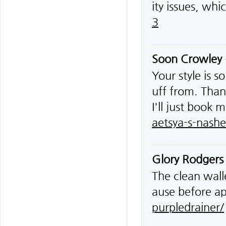
ity issues, whi
3
Soon Crowley
Your style is 
uff from. Than
I'll just book 
aetsya-s-nash
Glory Rodgers
The clean wall
ause before a
purpledrainer/