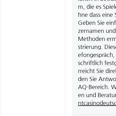
m, die es Spiel
hne dass eine
Geben Sie einf
zernamen und 
Methoden ermög
strierung. Die
efongespräch, 
schriftlich fe
rreicht Sie dir
den Sie Antwo
AQ-Bereich. Wi
en und Beratun
ntcasinodeuts