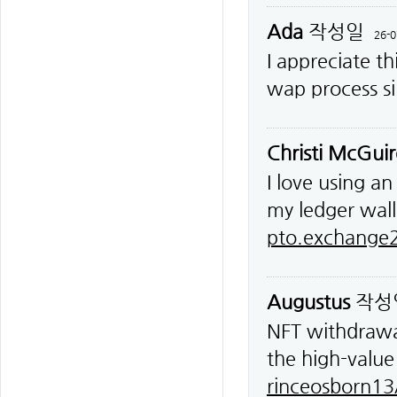
Ada
작성일
26-0
I appreciate t
wap process s
Christi McGuir
I love using a
my ledger wal
pto.exchange2
Augustus
작성
NFT withdrawal
the high-value
rinceosborn13