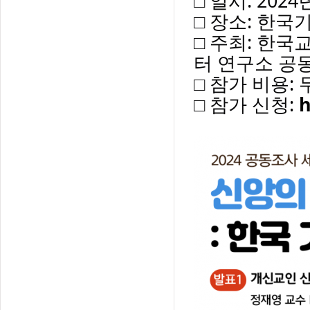
□ 일시: 202
□ 장소: 한국
□ 주최: 한
터 연구소 공
□ 참가 비용:
□ 참가 신청:
h