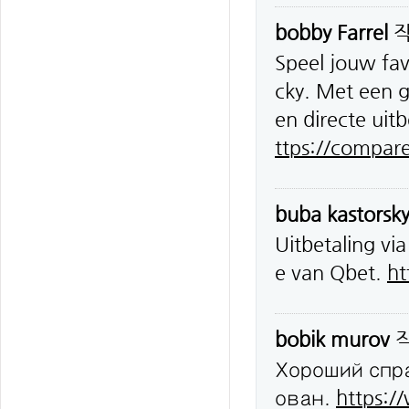
bobby Farrel
Speel jouw fav
cky. Met een 
en directe uitb
ttps://compar
buba kastorsk
Uitbetaling vi
e van Qbet.
ht
bobik murov
Хороший спр
ован.
https:/