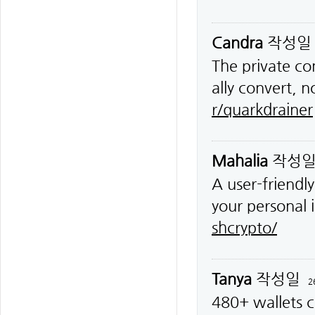
Candra
작성
The private co
ally convert, 
r/quarkdrainer
Mahalia
작성
A user-friendl
your personal 
shcrypto/
Tanya
작성일
2
480+ wallets c