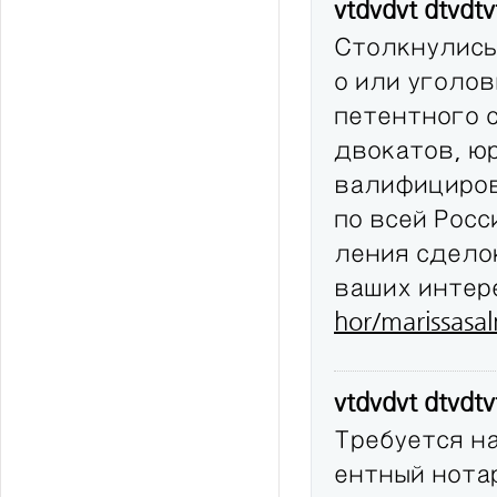
vtdvdvt dtvdt
Столкнулись
о или уголов
петентного 
двокатов, юр
валифициров
по всей Рос
ления сдело
ваших интер
hor/marissasa
vtdvdvt dtvdt
Требуется н
ентный нота