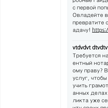
с первой по
Овладейте в
превратите 
адачу!
https:
vtdvdvt dtvdt
Требуется н
ентный нота
ому праву? 
услуг, чтобы
учить грамо
анных делах
ликта уже с
иту своих п