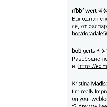
rfbbf wert
작
Выгодная сп
се, от распа
hor/doradale
bob gerts
작성
Разобрано п
и.
https://exim
Kristina Madi
I'm really impr
on your weblog
f? Anyway keep 