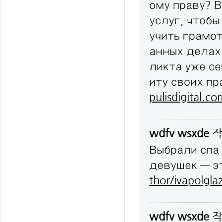
ому праву? 
услуг, чтобы
учить грамо
анных делах
ликта уже с
иту своих п
pulisdigital.c
wdfv wsxde
작
Выбрали спа
девушек — эт
thor/ivapolgla
wdfv wsxde
작