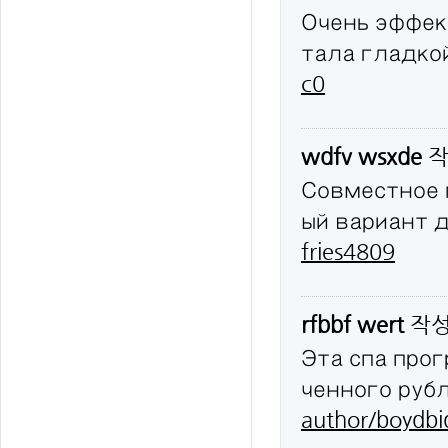
Очень эффек
тала гладко
c0
wdfv wsxde
작
Совместное 
ый вариант 
fries4809
rfbbf wert
작
Эта спа про
ченного руб
author/boydbi