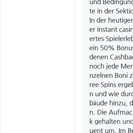
und Bedingunge
te in der Sek
In der heutige
er instant casi
ertes Spielerl
ein 50% Bonus 
denen Cashbac
noch jede Meng
nzelnen Boni 
ree Spins erge
n und wie dur
bäude hinzu, d
n. Die Aufmach
k gehalten un
uent um. Im B