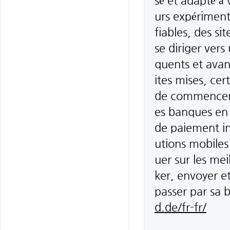
sé et adapté à
urs expérimenté
fiables, des si
se diriger vers
quents et avan
ites mises, ce
de commencer 
es banques en
de paiement in
utions mobiles
uer sur les mei
ker, envoyer et
passer par sa
d.de/fr-fr/