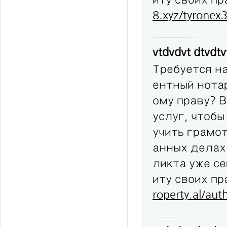
8.xyz/tyronex
vtdvdvt dtvdt
Требуется н
ентный нота
ому праву? 
услуг, чтобы
учить грамо
анных делах
ликта уже с
иту своих п
roperty.al/au