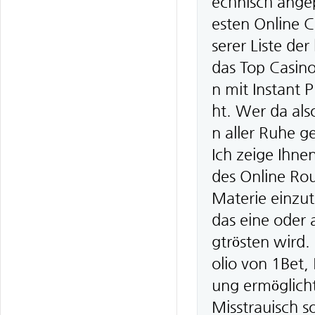
echnisch ange
esten Online 
serer Liste de
das Top Casino
n mit Instant 
ht. Wer da also
n aller Ruhe g
Ich zeige Ihne
des Online Rou
Materie einzut
das eine oder 
gtrösten wird.
olio von 1Bet, 
ung ermöglicht
Misstrauisch s