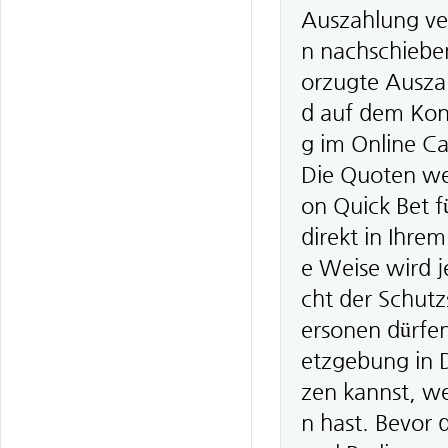
Auszahlung ver
n nachschieben
orzugte Ausza
d auf dem Kont
g im Online Ca
Die Quoten wer
on Quick Bet f
direkt in Ihre
e Weise wird j
cht der Schutz
ersonen dürfe
etzgebung in D
zen kannst, w
n hast. Bevor 