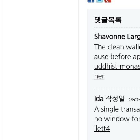
댓글목록
Shavonne Lar
The clean wall
ause before a
uddhist-monas
ner
Ida
작성일
26-07-
A single trans
no window for
llett4