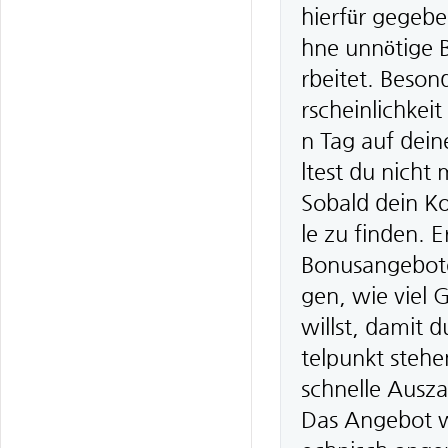
hierfür gegebe
hne unnötige Bü
rbeitet. Beson
rscheinlichkei
n Tag auf dei
ltest du nicht
Sobald dein Ko
le zu finden.
Bonusangebote 
gen, wie viel 
willst, damit 
telpunkt steh
schnelle Ausz
Das Angebot wi