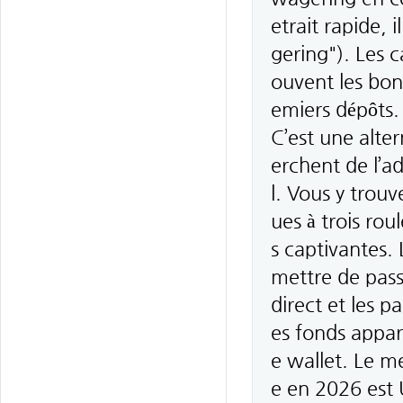
etrait rapide, 
gering"). Les 
ouvent les bon
emiers dépôts.
C’est une alte
erchent de l’ad
l. Vous y trou
ues à trois ro
s captivantes.
mettre de pass
direct et les p
es fonds appar
e wallet. Le me
e en 2026 est 