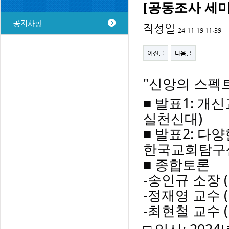
[공동조사 세미
공지사항
작성일
24-11-19 11:39
이전글
다음글
"신앙의 스펙
■ 발표1: 개
실천신대)
■
발표2: 다양
한국교회탐구
■ 종합토론
-송인규 소장
-정재영 교수 
-최현철 교수 