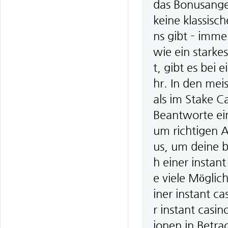
das Bonusangeb
keine klassisc
ns gibt – imme
wie ein stark
t, gibt es bei
hr. In den mei
als im Stake C
Beantworte ei
um richtigen A
us, um deine b
h einer instan
e viele Möglic
iner instant ca
r instant casin
ionen in Betrac