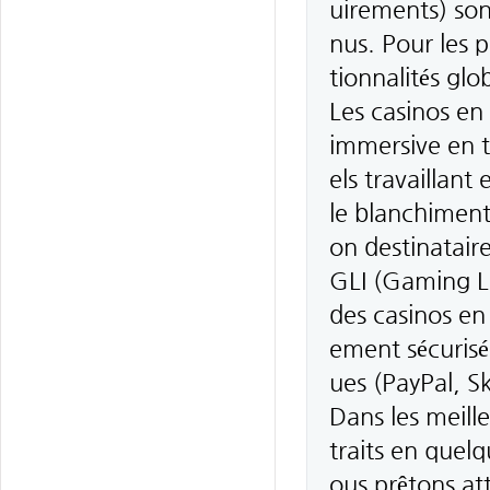
uirements) son
nus. Pour les p
tionnalités glo
Les casinos en
immersive en t
els travaillant
le blanchiment
on destinatai
GLI (Gaming La
des casinos en 
ement sécurisée
ues (PayPal, Sk
Dans les meill
traits en quel
ous prêtons a