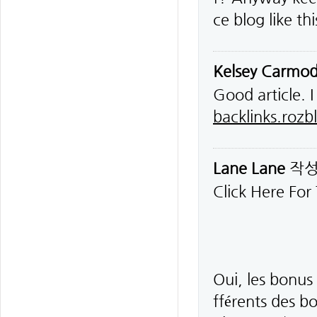
ce blog like t
Kelsey Carmo
Good article. I
backlinks.roz
Lane Lane
작
Click Here For
Oui, les bonus 
fférents des b