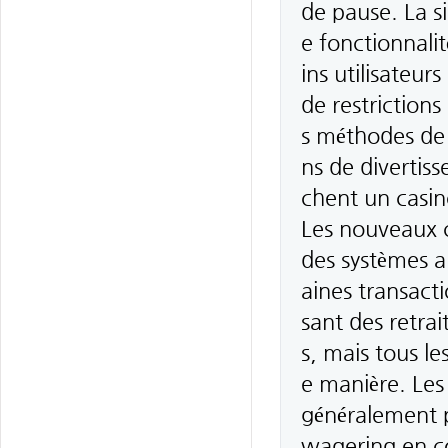
de pause. La si
e fonctionnalit
ins utilisateur
de restrictions
s méthodes de p
ns de divertis
chent un casino
Les nouveaux c
des systèmes a
aines transacti
sant des retrai
s, mais tous l
e manière. Les
généralement pl
wagering en co