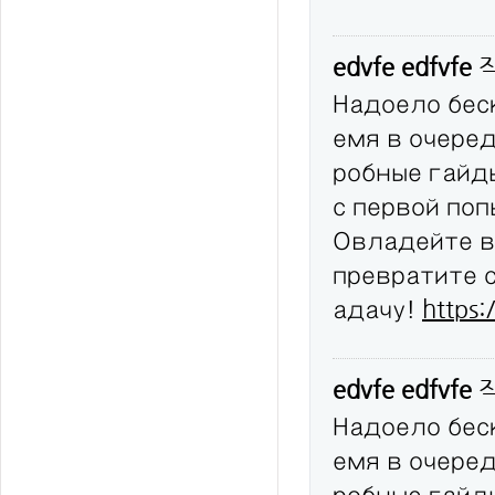
edvfe edfvfe
Надоело бес
емя в очере
робные гайд
с первой по
Овладейте в
превратите 
адачу!
https:
edvfe edfvfe
Надоело бес
емя в очере
робные гайд