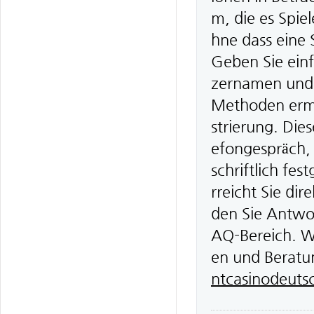
m, die es Spiel
hne dass eine
Geben Sie einf
zernamen und 
Methoden ermög
strierung. Die
efongespräch, 
schriftlich fe
rreicht Sie dir
den Sie Antwo
AQ-Bereich. Wi
en und Beratun
ntcasinodeuts