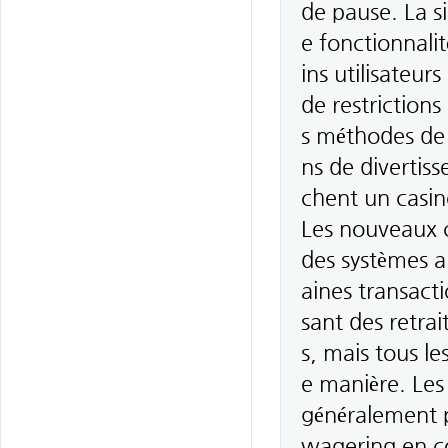
de pause. La si
e fonctionnalit
ins utilisateur
de restrictions
s méthodes de p
ns de divertis
chent un casino
Les nouveaux c
des systèmes a
aines transacti
sant des retrai
s, mais tous l
e manière. Les
généralement pl
wagering en co