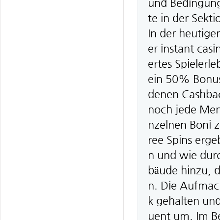
und Bedingunge
te in der Sek
In der heutige
er instant casi
ertes Spielerl
ein 50% Bonus 
denen Cashbac
noch jede Meng
nzelnen Boni 
ree Spins erge
n und wie dur
bäude hinzu, d
n. Die Aufmach
k gehalten un
uent um. Im B