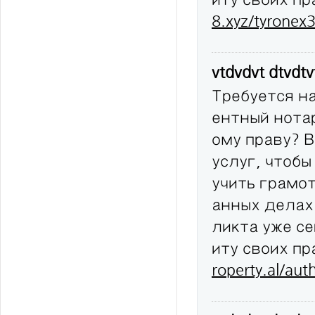
8.xyz/tyronex
vtdvdvt dtvdt
Требуется н
ентный нота
ому праву? 
услуг, чтобы
учить грамо
анных делах
ликта уже с
иту своих п
roperty.al/au