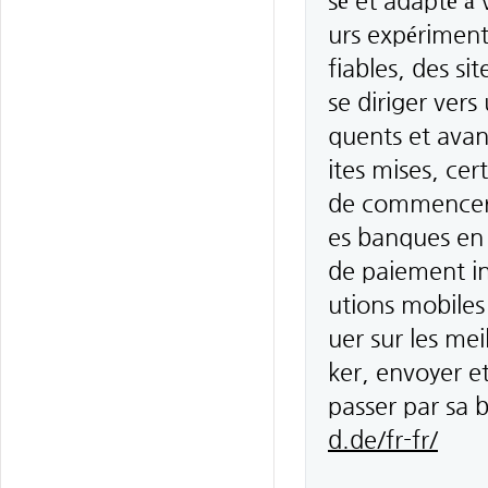
sé et adapté à
urs expérimenté
fiables, des si
se diriger vers
quents et avan
ites mises, ce
de commencer 
es banques en
de paiement in
utions mobiles
uer sur les mei
ker, envoyer et
passer par sa
d.de/fr-fr/