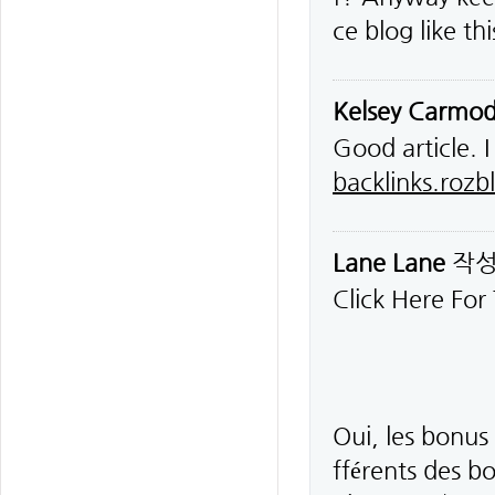
ce blog like t
Kelsey Carmo
Good article. I
backlinks.roz
Lane Lane
작
Click Here For
Oui, les bonus 
fférents des b