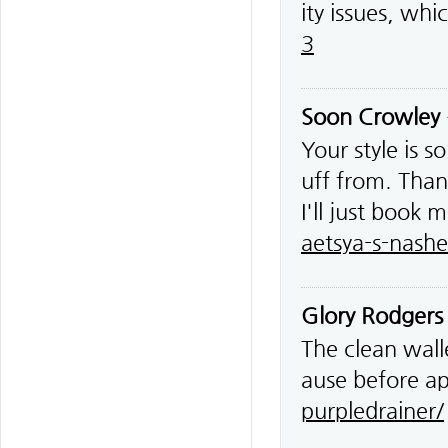
ity issues, whi
3
Soon Crowley
Your style is 
uff from. Than
I'll just book 
aetsya-s-nash
Glory Rodgers
The clean wall
ause before a
purpledrainer/