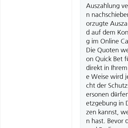
Auszahlung ver
n nachschieben
orzugte Ausza
d auf dem Kont
g im Online Ca
Die Quoten wer
on Quick Bet f
direkt in Ihre
e Weise wird j
cht der Schutz
ersonen dürfe
etzgebung in D
zen kannst, w
n hast. Bevor 