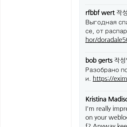
rfbbf wert
작
Выгодная сп
се, от распа
hor/doradale
bob gerts
작성
Разобрано п
и.
https://exim
Kristina Madi
I'm really impr
on your weblog
f? Anyway keep 