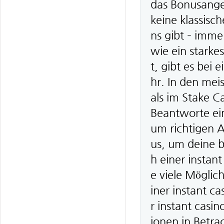
das Bonusangeb
keine klassisc
ns gibt – imme
wie ein stark
t, gibt es bei
hr. In den mei
als im Stake C
Beantworte ei
um richtigen A
us, um deine b
h einer instan
e viele Möglic
iner instant ca
r instant casin
ionen in Betrac