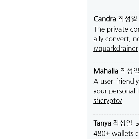
Candra
작성
The private co
ally convert, 
r/quarkdrainer
Mahalia
작성
A user-friendl
your personal 
shcrypto/
Tanya
작성일
2
480+ wallets c