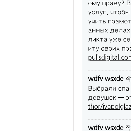
ому праву? 
услуг, чтобы
учить грамо
анных делах
ликта уже с
иту своих п
pulisdigital.c
wdfv wsxde
작
Выбрали спа
девушек — эт
thor/ivapolgla
wdfv wsxde
작