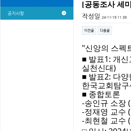
[공동조사 세미
공지사항
작성일
24-11-19 11:39
이전글
다음글
"신앙의 스펙
■ 발표1: 개
실천신대)
■
발표2: 다양
한국교회탐구
■ 종합토론
-송인규 소장
-정재영 교수 
-최현철 교수 