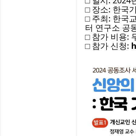
□ 일시: 202
□ 장소: 한국
□ 주최: 한
터 연구소 공
□ 참가 비용:
□ 참가 신청:
h