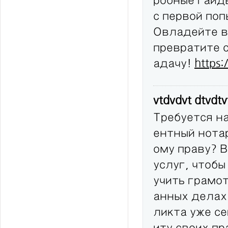
с первой по
Овладейте в
превратите 
адачу!
https:
vtdvdvt dtvdt
Требуется н
ентный нота
ому праву? 
услуг, чтобы
учить грамо
анных делах
ликта уже с
иту своих п