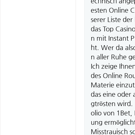
echnisch ange
esten Online 
serer Liste de
das Top Casino
n mit Instant 
ht. Wer da also
n aller Ruhe g
Ich zeige Ihne
des Online Rou
Materie einzut
das eine oder 
gtrösten wird.
olio von 1Bet, 
ung ermöglicht
Misstrauisch s