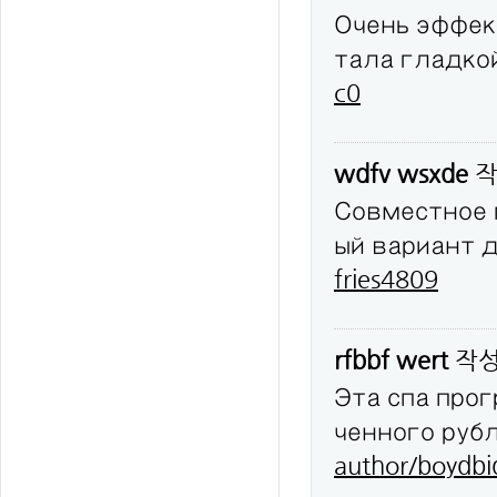
Очень эффек
тала гладко
c0
wdfv wsxde
작
Совместное 
ый вариант 
fries4809
rfbbf wert
작
Эта спа про
ченного руб
author/boydbi