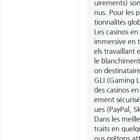
uirements) son
nus. Pour les p
tionnalités glo
Les casinos en
immersive en t
els travaillant
le blanchiment
on destinatai
GLI (Gaming La
des casinos en 
ement sécurisée
ues (PayPal, Sk
Dans les meill
traits en quel
ous prêtons a