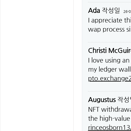
Ada
작성일
26-0
I appreciate t
wap process s
Christi McGuir
I love using a
my ledger wal
pto.exchange2
Augustus
작성
NFT withdrawal
the high-value
rinceosborn13