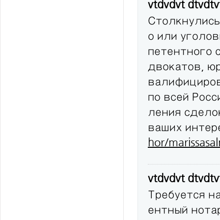
vtdvdvt dtvdt
Столкнулись
о или уголов
петентного 
двокатов, юр
валифициров
по всей Рос
ления сдело
ваших интер
hor/marissasa
vtdvdvt dtvdt
Требуется н
ентный нота