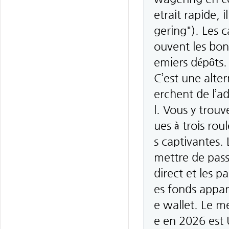
etrait rapide, 
gering"). Les 
ouvent les bon
emiers dépôts.
C’est une alte
erchent de l’ad
l. Vous y trou
ues à trois ro
s captivantes.
mettre de pass
direct et les p
es fonds appar
e wallet. Le me
e en 2026 est 