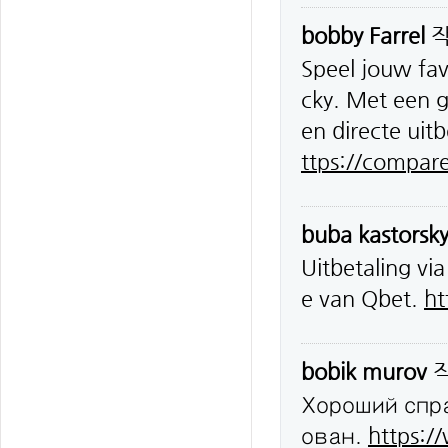
bobby Farrel
Speel jouw fav
cky. Met een 
en directe uitb
ttps://compar
buba kastorsk
Uitbetaling vi
e van Qbet.
ht
bobik murov
Хороший спр
ован.
https:/