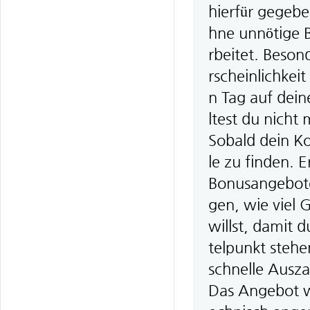
hierfür gegebe
hne unnötige Bü
rbeitet. Beson
rscheinlichkei
n Tag auf dei
ltest du nicht
Sobald dein Ko
le zu finden.
Bonusangebote 
gen, wie viel 
willst, damit 
telpunkt steh
schnelle Ausz
Das Angebot wi