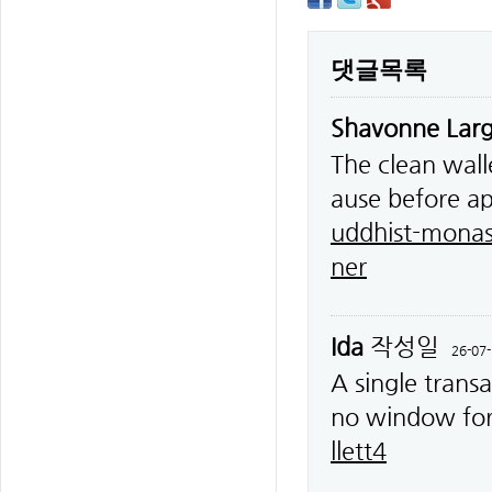
댓글목록
Shavonne Lar
The clean wall
ause before a
uddhist-monas
ner
Ida
작성일
26-07-
A single trans
no window for
llett4