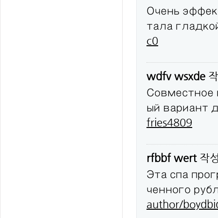
Очень эффек
тала гладко
c0
wdfv wsxde
작
Совместное 
ый вариант 
fries4809
rfbbf wert
작
Эта спа про
ченного руб
author/boydbi