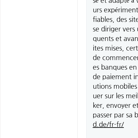
sé et adapté à
urs expérimenté
fiables, des si
se diriger vers
quents et avan
ites mises, ce
de commencer 
es banques en
de paiement in
utions mobiles
uer sur les mei
ker, envoyer et
passer par sa
d.de/fr-fr/