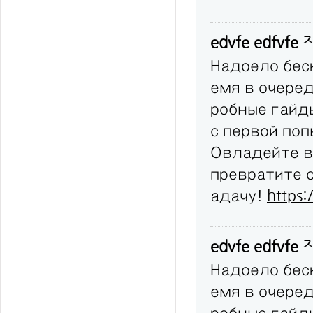
edvfe edfvfe
Надоело бес
емя в очере
робные гайд
с первой по
Овладейте в
превратите 
адачу!
https:
edvfe edfvfe
Надоело бес
емя в очере
робные гайд