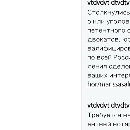
vtdvdvt dtvdt
Столкнулись
о или уголов
петентного 
двокатов, юр
валифициров
по всей Рос
ления сдело
ваших интер
hor/marissasa
vtdvdvt dtvdt
Требуется н
ентный нота