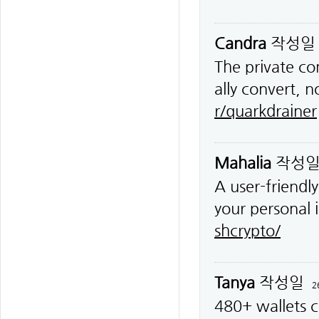
Candra
작성
The private co
ally convert, 
r/quarkdrainer
Mahalia
작성
A user-friendl
your personal 
shcrypto/
Tanya
작성일
2
480+ wallets c