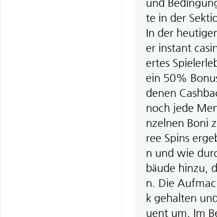
und Bedingunge
te in der Sek
In der heutige
er instant casi
ertes Spielerl
ein 50% Bonus 
denen Cashbac
noch jede Meng
nzelnen Boni 
ree Spins erge
n und wie dur
bäude hinzu, d
n. Die Aufmach
k gehalten un
uent um. Im B