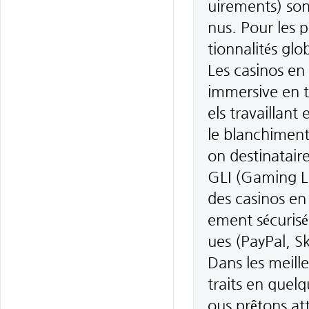
uirements) son
nus. Pour les p
tionnalités glo
Les casinos en
immersive en t
els travaillant
le blanchiment
on destinatai
GLI (Gaming La
des casinos en 
ement sécurisée
ues (PayPal, Sk
Dans les meill
traits en quel
ous prêtons a