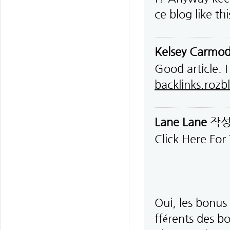
ce blog like t
Kelsey Carmo
Good article. I
backlinks.roz
Lane Lane
작
Click Here For
Oui, les bonus 
fférents des b