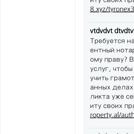
8.xyz/tyronex
vtdvdvt dtvdt
Требуется н
ентный нота
ому праву? 
услуг, чтобы
учить грамо
анных делах
ликта уже с
иту своих п
roperty.al/au