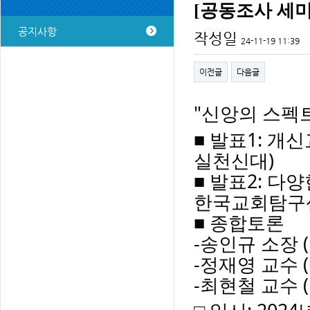
[공동조사 세미
공지사항
작성일
24-11-19 11:39
이전글
다음글
"신앙의 스펙
■ 발표1: 개
실천신대)
■
발표2: 다양
한국교회탐구
■ 종합토론
-송인규 소장
-정재영 교수 
-최현철 교수 