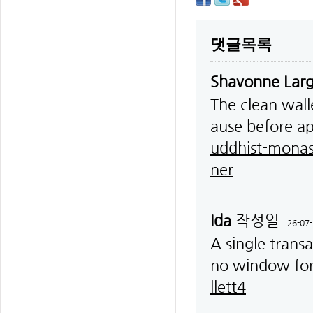
댓글목록
Shavonne Lar
The clean wall
ause before a
uddhist-monas
ner
Ida
작성일
26-07-
A single trans
no window for
llett4