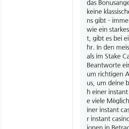
das Bonusangeb
keine klassisc
ns gibt – imme
wie ein stark
t, gibt es bei
hr. In den mei
als im Stake C
Beantworte ei
um richtigen A
us, um deine b
h einer instan
e viele Möglic
iner instant ca
r instant casin
ionen in Betrac