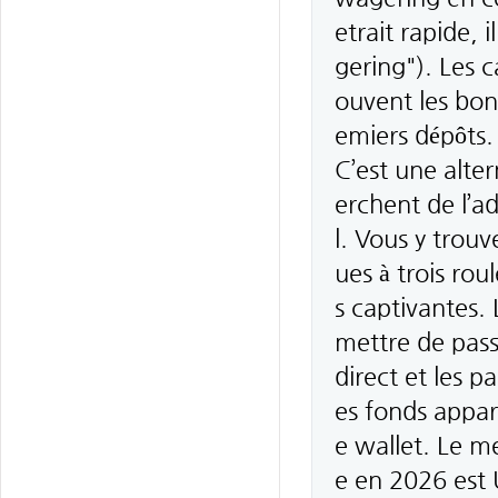
etrait rapide, 
gering"). Les 
ouvent les bon
emiers dépôts.
C’est une alte
erchent de l’ad
l. Vous y trou
ues à trois ro
s captivantes.
mettre de pass
direct et les p
es fonds appar
e wallet. Le me
e en 2026 est 