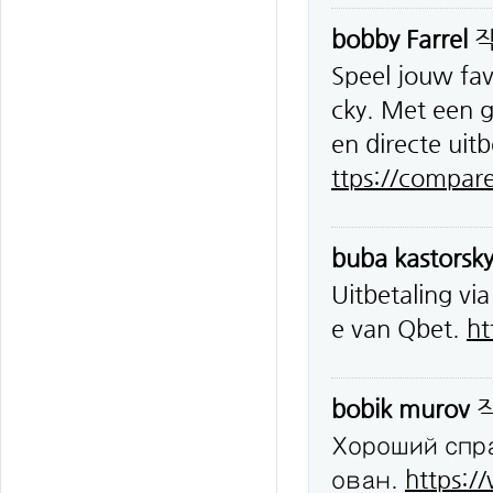
bobby Farrel
Speel jouw fav
cky. Met een 
en directe uitb
ttps://compar
buba kastorsk
Uitbetaling vi
e van Qbet.
ht
bobik murov
Хороший спр
ован.
https:/