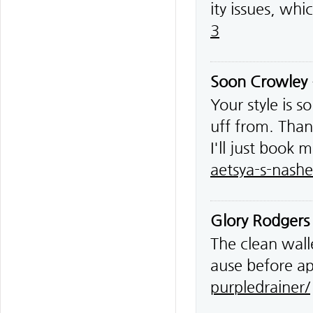
ity issues, whi
3
Soon Crowley
Your style is 
uff from. Than
I'll just book 
aetsya-s-nash
Glory Rodgers
The clean wall
ause before a
purpledrainer/