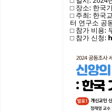
□ 일시: 202
□ 장소: 한국
□ 주최: 한
터 연구소 공
□ 참가 비용:
□ 참가 신청:
h