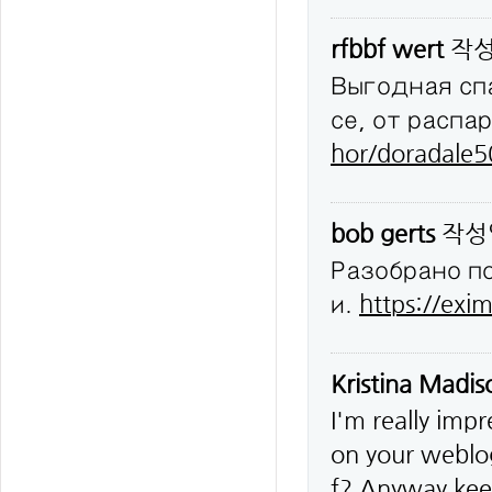
rfbbf wert
작
Выгодная сп
се, от распа
hor/doradale
bob gerts
작성
Разобрано п
и.
https://exim
Kristina Madi
I'm really impr
on your weblog
f? Anyway keep 