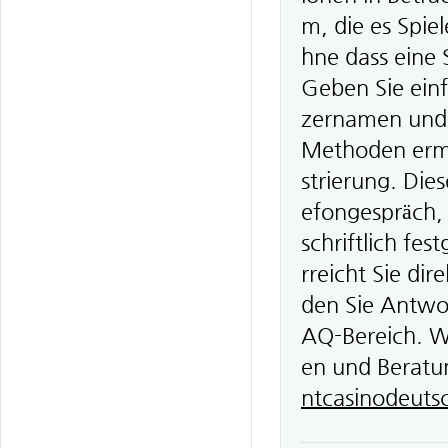
m, die es Spiel
hne dass eine
Geben Sie einf
zernamen und 
Methoden ermög
strierung. Die
efongespräch, 
schriftlich fe
rreicht Sie dir
den Sie Antwo
AQ-Bereich. Wi
en und Beratun
ntcasinodeuts