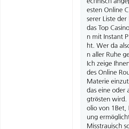
echnisch ange
esten Online 
serer Liste de
das Top Casino
n mit Instant 
ht. Wer da also
n aller Ruhe g
Ich zeige Ihne
des Online Rou
Materie einzut
das eine oder 
gtrösten wird.
olio von 1Bet, 
ung ermöglicht
Misstrauisch s