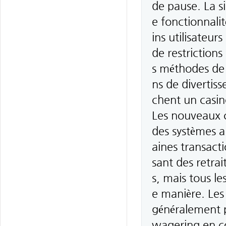
de pause. La si
e fonctionnalit
ins utilisateur
de restrictions
s méthodes de p
ns de divertis
chent un casino
Les nouveaux c
des systèmes a
aines transacti
sant des retrai
s, mais tous l
e manière. Les
généralement pl
wagering en co