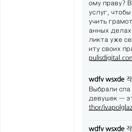
ому праву? 
услуг, чтобы
учить грамо
анных делах
ликта уже с
иту своих п
pulisdigital.c
wdfv wsxde
작
Выбрали спа
девушек — эт
thor/ivapolgla
wdfv wsxde
작