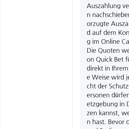
Auszahlung ver
n nachschieben
orzugte Ausza
d auf dem Kont
g im Online Ca
Die Quoten wer
on Quick Bet f
direkt in Ihre
e Weise wird j
cht der Schutz
ersonen dürfe
etzgebung in D
zen kannst, w
n hast. Bevor 