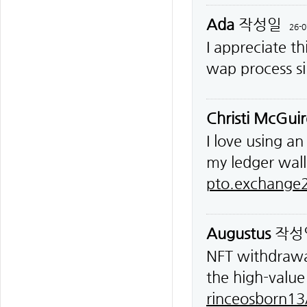
Ada
작성일
26-0
I appreciate t
wap process s
Christi McGuir
I love using a
my ledger wal
pto.exchange2
Augustus
작성
NFT withdrawal
the high-value
rinceosborn13