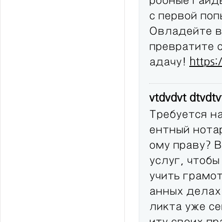
с первой по
Овладейте в
превратите 
адачу!
https:
vtdvdvt dtvdt
Требуется н
ентный нота
ому праву? 
услуг, чтобы
учить грамо
анных делах
ликта уже с
иту своих п