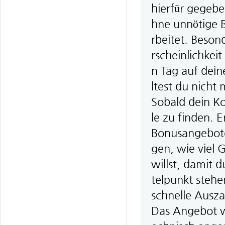
hierfür gegebe
hne unnötige Bü
rbeitet. Beson
rscheinlichkei
n Tag auf dei
ltest du nicht
Sobald dein Ko
le zu finden.
Bonusangebote 
gen, wie viel 
willst, damit 
telpunkt steh
schnelle Ausz
Das Angebot wi