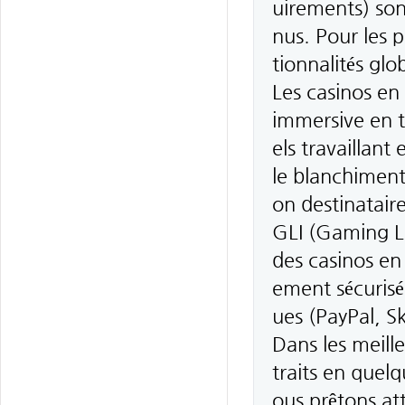
uirements) son
nus. Pour les p
tionnalités glo
Les casinos en
immersive en t
els travaillant
le blanchiment
on destinatai
GLI (Gaming La
des casinos en 
ement sécurisée
ues (PayPal, Sk
Dans les meill
traits en quel
ous prêtons a