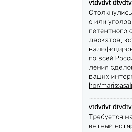
vtdvdvt dtvdt
Столкнулись
о или уголов
петентного 
двокатов, юр
валифициров
по всей Рос
ления сдело
ваших интер
hor/marissasa
vtdvdvt dtvdt
Требуется н
ентный нота