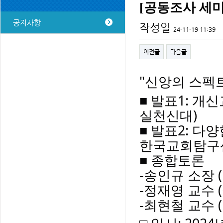
[공동조사 세미
공지사항
작성일
24-11-19 11:39
이전글
다음글
"신앙의 스펙
■ 발표1: 개
실천신대)
■
발표2: 다양
한국교회탐구
■ 종합토론
-송인규 소장
-정재영 교수 
-최현철 교수 