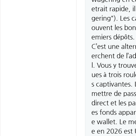
etrait rapide, 
gering"). Les 
ouvent les bon
emiers dépôts.
C’est une alte
erchent de l’ad
l. Vous y trou
ues à trois ro
s captivantes.
mettre de pass
direct et les p
es fonds appar
e wallet. Le me
e en 2026 est 