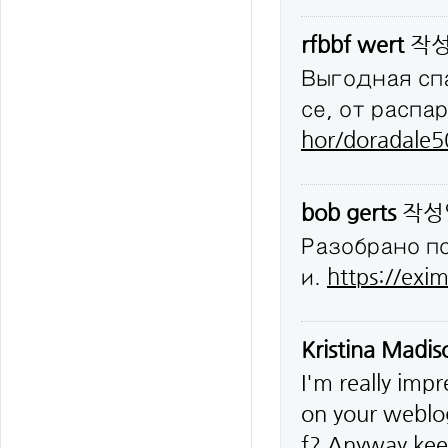
rfbbf wert
작
Выгодная сп
се, от распа
hor/doradale
bob gerts
작성
Разобрано п
и.
https://exim
Kristina Madi
I'm really impr
on your weblog
f? Anyway keep 