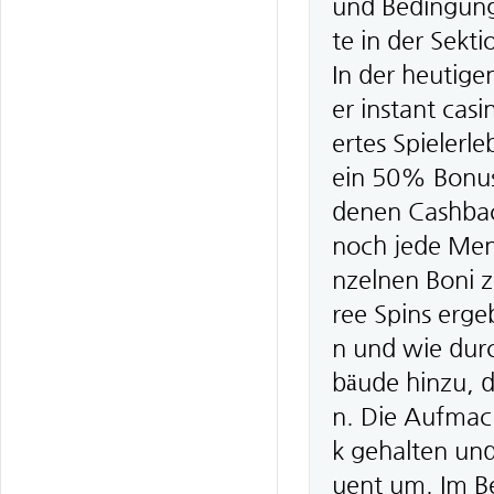
und Bedingunge
te in der Sek
In der heutige
er instant casi
ertes Spielerl
ein 50% Bonus 
denen Cashbac
noch jede Meng
nzelnen Boni 
ree Spins erge
n und wie dur
bäude hinzu, d
n. Die Aufmach
k gehalten un
uent um. Im B