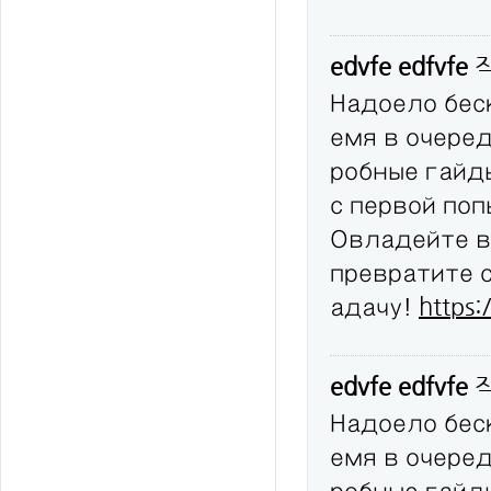
edvfe edfvfe
Надоело бес
емя в очере
робные гайд
с первой по
Овладейте в
превратите 
адачу!
https:
edvfe edfvfe
Надоело бес
емя в очере
робные гайд