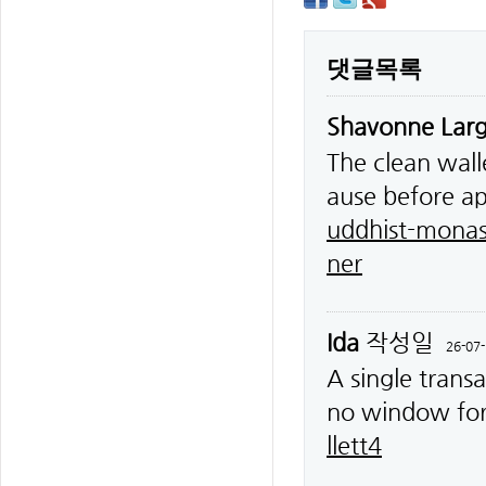
댓글목록
Shavonne Lar
The clean wall
ause before a
uddhist-monas
ner
Ida
작성일
26-07-
A single trans
no window for
llett4