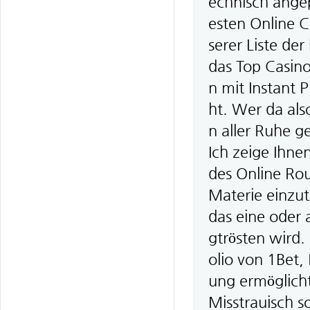
echnisch ange
esten Online 
serer Liste de
das Top Casino
n mit Instant 
ht. Wer da also
n aller Ruhe g
Ich zeige Ihne
des Online Rou
Materie einzut
das eine oder 
gtrösten wird.
olio von 1Bet, 
ung ermöglicht
Misstrauisch s