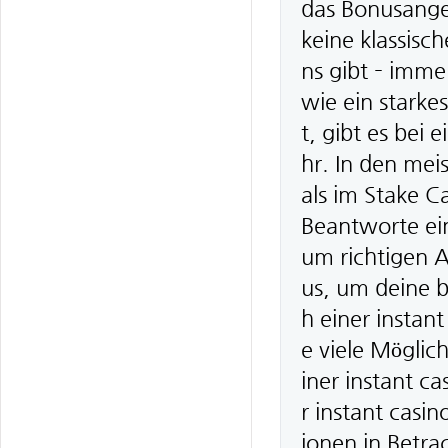
das Bonusangeb
keine klassisc
ns gibt – imme
wie ein stark
t, gibt es bei
hr. In den mei
als im Stake C
Beantworte ei
um richtigen A
us, um deine b
h einer instan
e viele Möglic
iner instant ca
r instant casin
ionen in Betrac