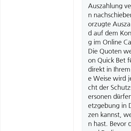
Auszahlung ver
n nachschieben
orzugte Ausza
d auf dem Kont
g im Online Ca
Die Quoten wer
on Quick Bet f
direkt in Ihre
e Weise wird j
cht der Schutz
ersonen dürfe
etzgebung in D
zen kannst, w
n hast. Bevor 