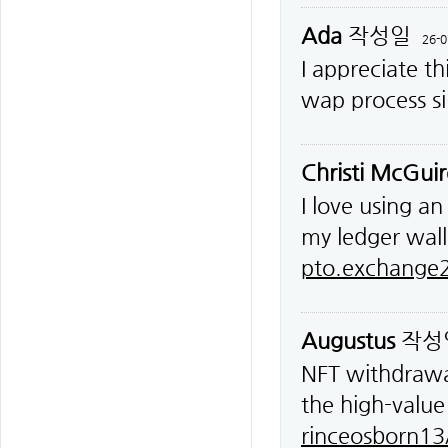
Ada
작성일
26-0
I appreciate t
wap process s
Christi McGuir
I love using a
my ledger wal
pto.exchange2
Augustus
작성
NFT withdrawal
the high-value
rinceosborn13