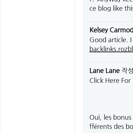
ce blog like t
Kelsey Carmo
Good article. I
backlinks.roz
Lane Lane
작
Click Here For
Oui, les bonus 
fférents des b