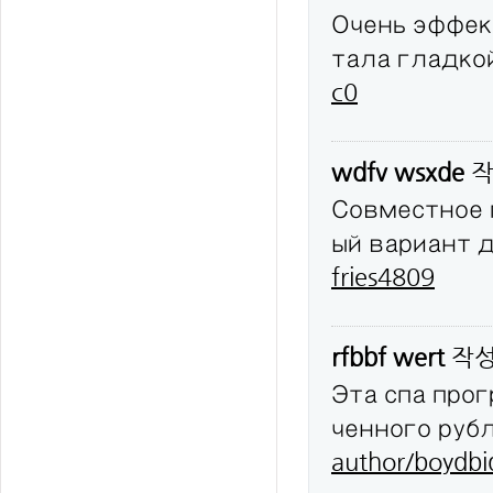
Очень эффек
тала гладко
c0
wdfv wsxde
작
Совместное 
ый вариант 
fries4809
rfbbf wert
작
Эта спа про
ченного руб
author/boydbi