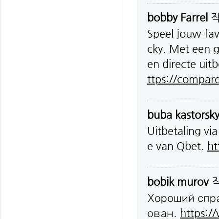
bobby Farrel
Speel jouw fav
cky. Met een 
en directe uitb
ttps://compar
buba kastorsk
Uitbetaling vi
e van Qbet.
ht
bobik murov
Хороший спр
ован.
https:/