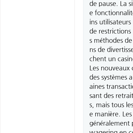
de pause. La si
e fonctionnalit
ins utilisateur
de restrictions
s méthodes de p
ns de divertis
chent un casino
Les nouveaux c
des systèmes a
aines transacti
sant des retrai
s, mais tous l
e manière. Les
généralement pl
wagering en co