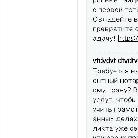
с первой по
Овладейте в
превратите 
адачу!
https:
vtdvdvt dtvdt
Требуется н
ентный нота
ому праву? 
услуг, чтобы
учить грамо
анных делах
ликта уже с
иту своих п