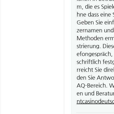
m, die es Spiel
hne dass eine
Geben Sie einf
zernamen und 
Methoden ermög
strierung. Die
efongespräch, 
schriftlich fe
rreicht Sie dir
den Sie Antwo
AQ-Bereich. Wi
en und Beratun
ntcasinodeuts