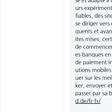
sé et adapté à
urs expérimenté
fiables, des si
se diriger vers
quents et avan
ites mises, ce
de commencer 
es banques en
de paiement in
utions mobiles
uer sur les mei
ker, envoyer et
passer par sa
d.de/fr-fr/