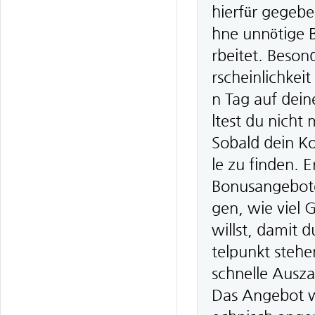
hierfür gegebe
hne unnötige Bü
rbeitet. Beson
rscheinlichkei
n Tag auf dei
ltest du nicht
Sobald dein Ko
le zu finden.
Bonusangebote 
gen, wie viel 
willst, damit 
telpunkt steh
schnelle Ausz
Das Angebot wi