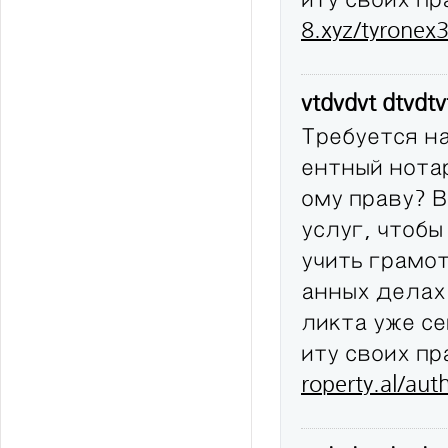
8.xyz/tyronex
vtdvdvt dtvdt
Требуется н
ентный нота
ому праву? 
услуг, чтобы
учить грамо
анных делах
ликта уже с
иту своих п
roperty.al/au