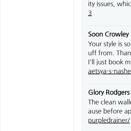
ity issues, whi
3
Soon Crowley
Your style is 
uff from. Than
I'll just book 
aetsya-s-nash
Glory Rodgers
The clean wall
ause before a
purpledrainer/