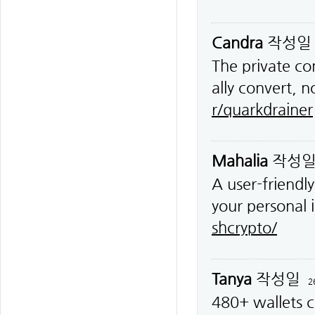
Candra
작성
The private co
ally convert, 
r/quarkdrainer
Mahalia
작성
A user-friendl
your personal 
shcrypto/
Tanya
작성일
2
480+ wallets c