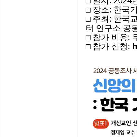
□ 일시: 202
□ 장소: 한국
□ 주최: 한
터 연구소 공
□ 참가 비용:
□ 참가 신청:
h