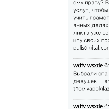
ому праву? 
услуг, чтобы
учить грамо
анных делах
ликта уже с
иту своих п
pulisdigital.c
wdfv wsxde
작
Выбрали спа
девушек — эт
thor/ivapolgla
wdfv wsxde
작