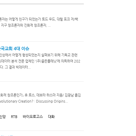
자는 어떻게 친구가 되었는가 토드 우드, 대럴 포크 저/백
젊은 지구 창조론자와 진화적 창조론자, ...
한국교회 4대 이슈
온라인상에서 어떻게 형성되었는지 살펴보기 위해 기독교 관련
데이터 분석 전문 업체인 ‘(주)골든플래닛’에 의뢰하여 202
 그 결과 빅데이터...
화적 창조론인가』 휴 로스, 데보라 하스마 지음/ 김광남 옮김
utionary Creation? : Discussing Origins...
신앙
RTB
바이오로고스
대화