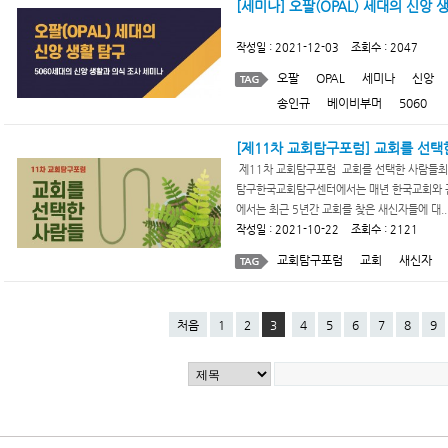
[세미나] 오팔(OPAL) 세대의 신앙 
작성일 : 2021-12-03 조회수 : 2047
오팔
OPAL
세미나
신앙
송인규
베이비부머
5060
[제11차 교회탐구포럼] 교회를 선택
제11차 교회탐구포럼 교회를 선택한 사람들최근 
탐구한국교회탐구센터에서는 매년 한국교회와 관
에서는 최근 5년간 교회를 찾은 새신자들에 대..
작성일 : 2021-10-22 조회수 : 2121
교회탐구포럼
교회
새신자
처음
1
2
3
4
5
6
7
8
9