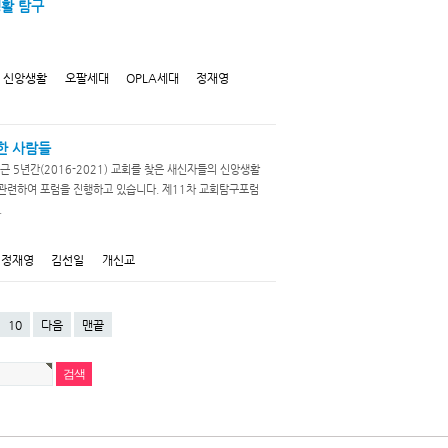
생활 탐구
신앙생활
오팔세대
OPLA세대
정재영
한 사람들
5년간(2016-2021) 교회를 찾은 새신자들의 신앙생활
련하여 포럼을 진행하고 있습니다. 제11차 교회탐구포럼
.
정재영
김선일
개신교
10
다음
맨끝