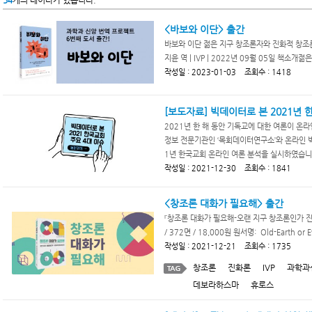
54
개의 데이타가 있습니다.
<바보와 이단> 출간
바보와 이단 젊은 지구 창조론자와 진화적 창조론
지윤 역 | IVP | 2022년 09월 05일 책소개
작성일 : 2023-01-03 조회수 : 1418
[보도자료] 빅데이터로 본 2021년 
2021년 한 해 동안 기독교에 대한 여론이 
정보 전문기관인 ‘목회데이터연구소’와 온라인 빅
1년 한국교회 온라인 여론 분석을 실시하였습니다.
작성일 : 2021-12-30 조회수 : 1841
<창조론 대화가 필요해> 출간
『창조론 대화가 필요해-오랜 지구 창조론인가 진
/ 372면 / 18,000원 원서명: Old-Earth or Evol
작성일 : 2021-12-21 조회수 : 1735
창조론
진화론
IVP
과학과
데보라하스마
휴로스