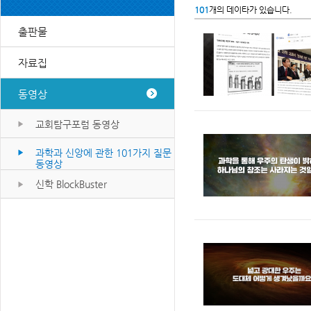
101
개의 데이타가 있습니다.
출판물
자료집
동영상
교회탐구포럼 동영상
과학과 신앙에 관한 101가지 질문
동영상
신학 BlockBuster