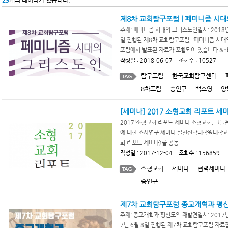
29
개의 데이타가 있습니다.
제8차 교회탐구포럼 | 페미니즘 시
주제: 페미니즘 시대의 그리스도인일시: 2018년
일 진행된 제8차 교회탐구포럼, '페미니즘 시대
포럼에서 발표된 자료가 포함되어 있습니다.&nb.
작성일 : 2018-06-07 조회수 : 10527
탐구포럼
한국교회탐구센터
8차포럼
송인규
백소영
양
[세미나] 2017 소형교회 리포트 세
2017'소형교회 리포트 세미나 소형교회, 그
에 대한 조사연구 세미나 실천신학대학원대학교 
회 리포트 세미나>를 공동...
작성일 : 2017-12-04 조회수 : 156859
소형교회
세미나
협력세미나
송인규
제7차 교회탐구포럼 종교개혁과 평
주제: 종교개혁과 평신도의 재발견일시: 2017
7년 6월 8일 진행된 제7차 교회탐구포럼 자