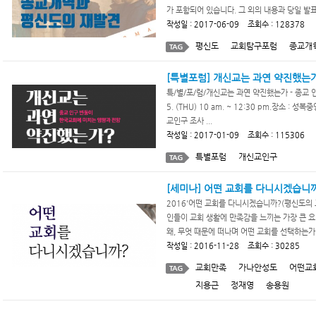
가 포함되어 있습니다. 그 외의 내용과 당일 발표
작성일 : 2017-06-09 조회수 : 128378
평신도
교회탐구포럼
종교개
[특별포럼] 개신교는 과연 약진했는
특/별/포/럼/개신교는 과연 약진했는가 - 종교 
5. (THU) 10 am. ~ 12:30 pm.장소 :
교인구 조사 ...
작성일 : 2017-01-09 조회수 : 115306
특별포럼
개신교인구
[세미나] 어떤 교회를 다니시겠습니
2016'어떤 교회를 다니시겠습니까?(평신도의 
인들이 교회 생활에 만족감을 느끼는 가장 큰 요인
왜, 무엇 때문에 떠나며 어떤 교회를 선택하는가?&
작성일 : 2016-11-28 조회수 : 30285
교회만족
가나안성도
어떤교
지용근
정재영
송용원