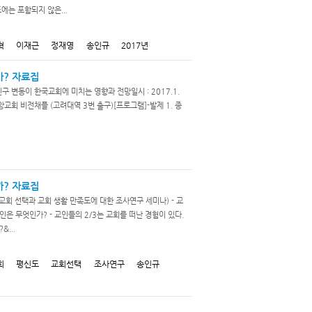
에는 포함되지 않은...
혁
이재근
정재영
송인규
2017년
가? 자료집
인구 변동이 한국교회에 미치는 영향과 전망일시 : 2017.1.
 성복중앙교회 비전채플 (고려대역 3번 출구)[프로그램]-발제 1. 종
까? 자료집
교회 선택과 교회 생활 만족도에 대한 조사연구 세미나) - 교
은 무엇인가? - 교인들의 2/3는 교회를 떠난 경험이 있다.
...
회
평신도
교회선택
조사연구
송인규