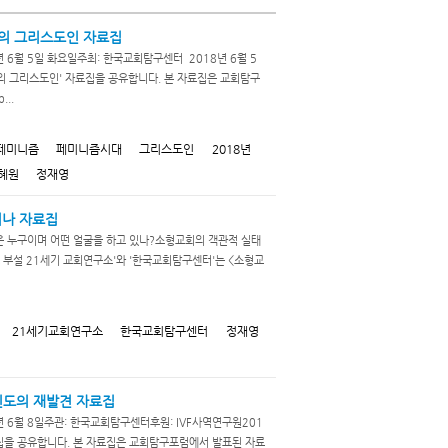
대의 그리스도인 자료집
 6월 5일 화요일주최: 한국교회탐구센터 2018년 6월 5
의 그리스도인' 자료집을 공유합니다. 본 자료집은 교회탐구
..
페미니즘
페미니즘시대
그리스도인
2018년
혜원
정재영
미나 자료집
들은 누구이며 어떤 얼굴을 하고 있나?소형교회의 객관적 실태
부설 21세기 교회연구소'와 '한국교회탐구센터'는 <소형교
21세기교회연구소
한국교회탐구센터
정재영
신도의 재발견 자료집
년 6월 8일주관: 한국교회탐구센터후원: IVF사역연구원201
료집을 공유합니다. 본 자료집은 교회탐구포럼에서 발표된 자료