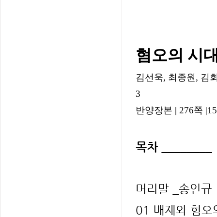
혐오의 시
김선욱, 최종원, 김회권,
3
반양장본 | 276쪽 |152*
목차 ________
머리말 _송인규
01 배제와 혐오