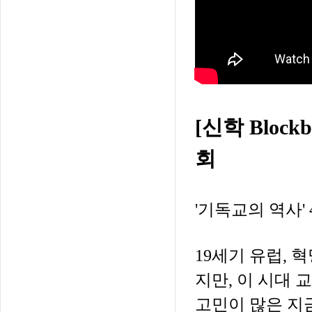
[
신학
Blockb
회
'
기독교의
역사
'
19
세기
유럽
,
혁
지만
,
이
시대
교
고민이
많은
지