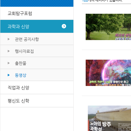
122
개의 데이타가 있습니다.
교회탐구포럼
과학과 신앙
관련 공지사항
행사자료집
출판물
동영상
직업과 신앙
평신도 신학