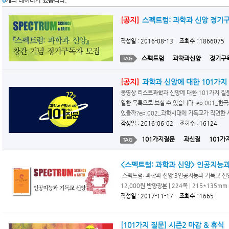
6
개의 데이타가 있습니다.
[공지]
스펙트럼: 과학과 신앙 정기
작성일 : 2016-08-13 조회수 : 1866075
스펙트럼
과학과신앙
정기구
[공지]
과학과 신앙에 대한 101가지
동영상 리스트과학과 신앙에 대한 101가지 질
일한 목록으로 보실 수 있습니다. ep.001_
있을까?ep.002_과학시대에 기독교가 직면한 세
작성일 : 2016-06-02 조회수 : 16124
101가지질문
과신질
101가
<스펙트럼: 과학과 신앙> 인공지능과
스펙트럼: 과학과 신앙 3인공지능과 기독교 신앙 한
12,000원 반양장본 | 224쪽 | 215*135mm | 3
작성일 : 2017-11-17 조회수 : 1665
[101가지 질문] 시즌2 마감 & 휴식